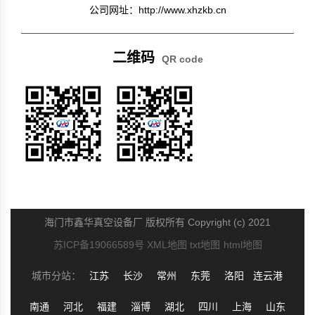
公司网址：http://www.xhzkb.cn
二维码
QR code
扫码关注公众号
微信二维码
海门市鑫华真空设备厂 版权所有 Copyright (c) 2021
苏ICP备19066589号
XML地图
txt地图
html地图
城市分站：
江苏
长沙
常州
东莞
洛阳
连云港
南通
河北
福建
淄博
湖北
四川
上海
山东