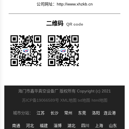
公司网址：http://www.xhzkb.cn
二维码
QR code
扫码关注公众号
微信二维码
海门市鑫华真空设备厂 版权所有 Copyright (c) 2021
苏ICP备19066589号
XML地图
txt地图
html地图
城市分站：
江苏
长沙
常州
东莞
洛阳
连云港
南通
河北
福建
淄博
湖北
四川
上海
山东