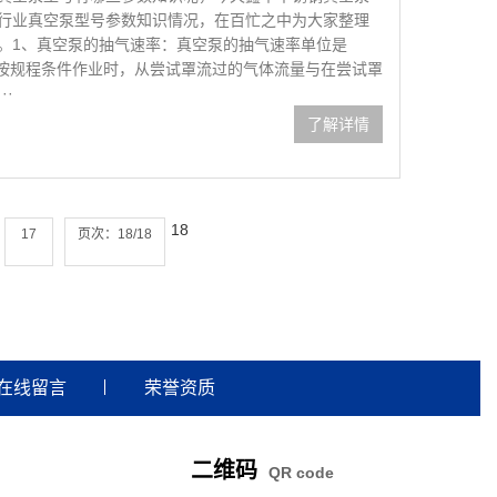
行业真空泵型号参数知识情况，在百忙之中为大家整理
。1、真空泵的抽气速率：真空泵的抽气速率单位是
试罩，并按规程条件作业时，从尝试罩流过的气体流量与在尝试罩
·
了解详情
18
17
页次：18/18
在线留言
荣誉资质
二维码
QR code