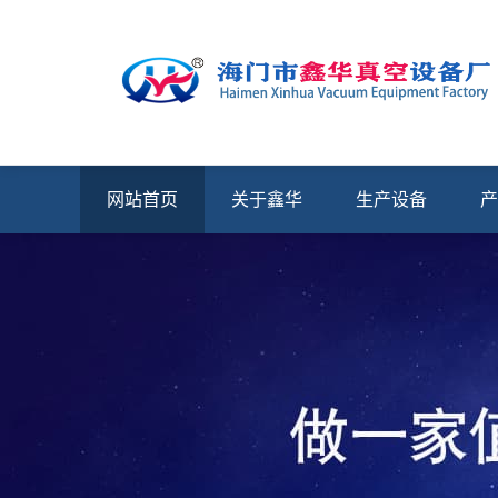
网站首页
关于鑫华
生产设备
产