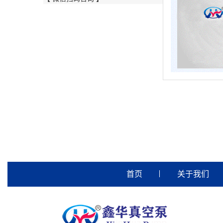
首页
关于我们